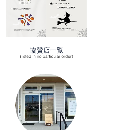
​協賛店一覧
(listed in no particular order)