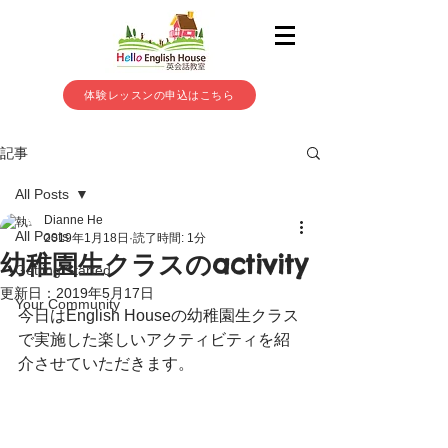
体験レッスンの申込はこちら
記事
All Posts
Dianne He
All Posts
2019年1月18日
読了時間: 1分
幼稚園生クラスのactivity
Getting Started
更新日：
2019年5月17日
Your Community
今日はEnglish Houseの幼稚園生クラス
で実施した楽しいアクティビティを紹
介させていただきます。