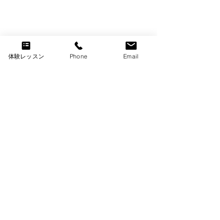
体験レッスン
Phone
Email
コメント
Raz Kids 始め
Shin-Shiraoka
コメントを追加…
Halloween Party 2024