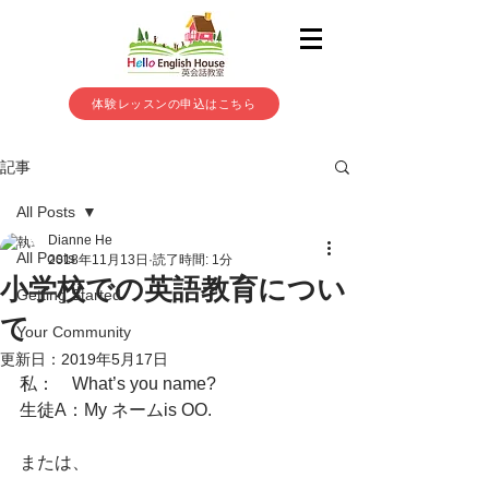
体験レッスンの申込はこちら
記事
All Posts
Dianne He
All Posts
2018年11月13日
読了時間: 1分
小学校での英語教育につい
Getting Started
て
Your Community
更新日：
2019年5月17日
私：　What’s you name? 
生徒A：My ネームis OO.
または、